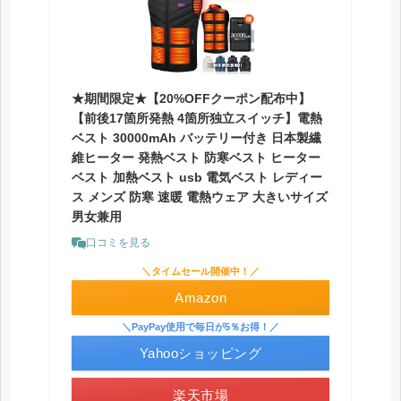
★期間限定★【20%OFFクーポン配布中】
【前後17箇所発熱 4箇所独立スイッチ】電熱
ベスト 30000mAh バッテリー付き 日本製繊
維ヒーター 発熱ベスト 防寒ベスト ヒーター
ベスト 加熱ベスト usb 電気ベスト レディー
ス メンズ 防寒 速暖 電熱ウェア 大きいサイズ
男女兼用
口コミを見る
＼タイムセール開催中！／
Amazon
＼PayPay使用で毎日が5％お得！／
Yahooショッピング
楽天市場