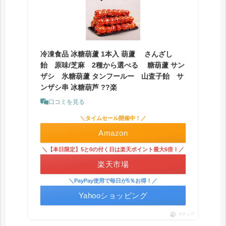
冷凍食品 冰糖葫蘆 1本入 葫蘆 さんざし
飴 原味/芝麻 2種から選べる 糖葫蘆 サン
ザシ 氷糖葫蘆 タンフールー 山査子飴 サ
ンザシ串 冰糖葫芦 ??楽
口コミを見る
＼タイムセール開催中！／
Amazon
＼【本日限定】5と0の付く日は楽天ポイント最大6倍！／
楽天市場
＼PayPay使用で毎日が5％お得！／
Yahooショッピング
ポチップ