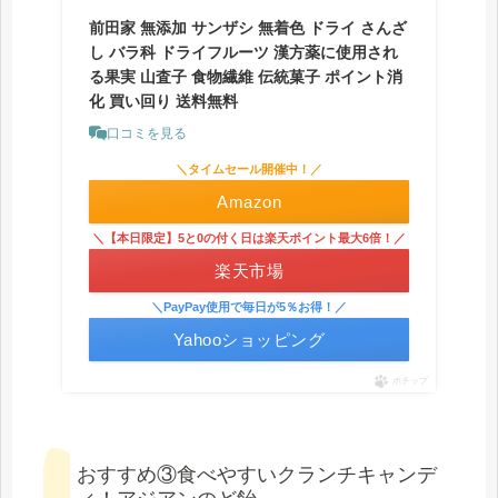
前田家 無添加 サンザシ 無着色 ドライ さんざ
し バラ科 ドライフルーツ 漢方薬に使用され
る果実 山査子 食物繊維 伝統菓子 ポイント消
化 買い回り 送料無料
口コミを見る
＼タイムセール開催中！／
Amazon
＼【本日限定】5と0の付く日は楽天ポイント最大6倍！／
楽天市場
＼PayPay使用で毎日が5％お得！／
Yahooショッピング
ポチップ
おすすめ③食べやすいクランチキャンデ