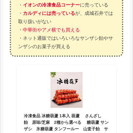
・
イオンの冷凍食品コーナー
に売っている
・
カルディには売っている
が、成城石井では
取り扱いがない
・
中華街やアメ横でも買える
・ネット通販ではいろいろなサンザシ飴やサ
ンザシのお菓子が買える
冷凍食品 冰糖葫蘆 1本入 葫蘆 さんざし
飴 原味/芝麻 2種から選べる 糖葫蘆 サン
ザシ 氷糖葫蘆 タンフールー 山査子飴 サ