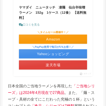
ヤマダイ ニュータッチ 凄麺 仙台辛味噌
ラーメン 152g 1ケース（12食） 【送料無
料】
口コミを見る
＼タイムセール開催中！／
Amazon
＼PayPay使用で毎日が5％お得！／
Yahooショッピング
楽天市場
ポチップ
日本全国のご当地ラーメンを再現した
「ご当地シリ
ーズ」は2024年4月現在で27商品
。また、「麺・ス
ープ・具材の全てにこだわった究極の１杯」という
コンセプトの
「逸品」シリーズは7種類
展開されてい