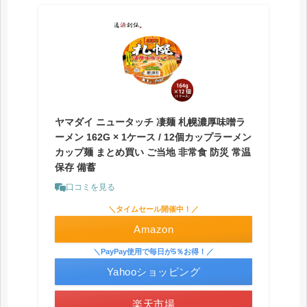
ヤマダイ ニュータッチ 凄麺 札幌濃厚味噌ラ
ーメン 162G × 1ケース / 12個カップラーメン
カップ麺 まとめ買い ご当地 非常食 防災 常温
保存 備蓄
口コミを見る
＼タイムセール開催中！／
Amazon
＼PayPay使用で毎日が5％お得！／
Yahooショッピング
楽天市場