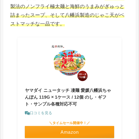
製法のノンフライ極太麺と海鮮のうまみがぎゅっと
詰まったスープ、そして八幡浜製造のじゃこ天がベ
ストマッチな一品です。
ヤマダイ ニュータッチ 凄麺 愛媛八幡浜ちゃ
んぽん 119G × 1ケース / 12個 のし・ギフ
ト・サンプル各種対応不可
口コミを見る
＼タイムセール開催中！／
Amazon