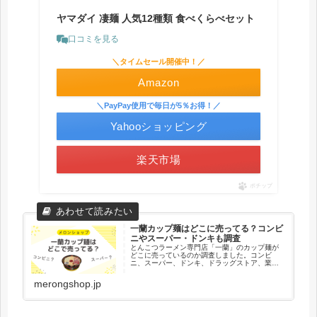
ヤマダイ 凄麺 人気12種類 食べくらべセット
口コミを見る
＼タイムセール開催中！／
Amazon
＼PayPay使用で毎日が5％お得！／
Yahooショッピング
楽天市場
ポチップ
一蘭カップ麺はどこに売ってる？コンビ
ニやスーパー・ドンキも調査
とんこつラーメン専門店「一蘭」のカップ麺が
どこに売っているのか調査しました。コンビ
ニ、スーパー、ドンキ、ドラッグストア、業務
スーパーなどの販売状況について記載していま
す。ネット通販で購入できる一蘭カップ麺やイ
merongshop.jp
ンスタント麺についても紹介しています。