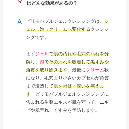
はどんな効果があるの？
A
ピリモバブルジェルクレンジングは、
ジ
ェル→泡→クリームへ変化する
クレンジ
ングです。
まず
ジェル
で
肌の汚れや毛穴の汚れを分
解
し、
泡
で
その汚れを吸着して黒ずみや
角質を取り除きます
。最後に
クリーム
状
になり、毛穴より小さいカプセルが角質
まで浸透して
肌を補修・潤いを与えま
す
。ピリモバブルジェルクレンジングに
含まれる生薬エキスが肌を守って、ニキ
ビや肌荒れ、くすみを予防します。