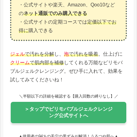
・公式サイトや楽天、Amazon、Qoo10など
の
ネット通販でのみ購入できる
・公式サイトの定期コースでは
定価以下でお
得に
購入できる
ジェル
で汚れを分解
し、
泡
で汚れを吸着
。仕上げに
クリーム
で肌内部を補修
してくれる万能なピリモバ
ブルジェルクレンジング。ぜひ手に入れて、効果を
試してみてくださいね！
＼半額以下の詳細を確認する【購入回数の縛りなし】／
＞タップでピリモバブルジェルクレンジ
ング公式サイトへ
▲使用者の94％の毛穴の黒ずみが解消！うるつや肌へ▲