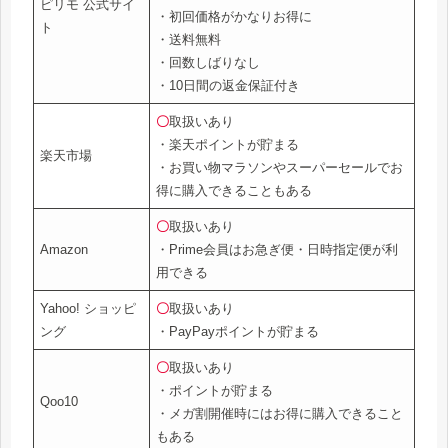
ピリモ 公式サイ
・初回価格がかなりお得に
ト
・送料無料
・回数しばりなし
・10日間の返金保証付き
〇
取扱いあり
・楽天ポイントが貯まる
楽天市場
・お買い物マラソンやスーパーセールでお
得に購入できることもある
〇
取扱いあり
Amazon
・Prime会員はお急ぎ便・日時指定便が利
用できる
Yahoo! ショッピ
〇
取扱いあり
ング
・PayPayポイントが貯まる
〇
取扱いあり
・ポイントが貯まる
Qoo10
・メガ割開催時にはお得に購入できること
もある