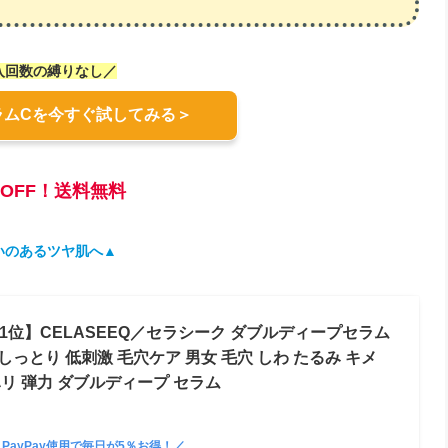
入回数の縛りなし／
ラムCを今すぐ試してみる＞
％OFF！送料無料
いのあるツヤ肌へ
▲
 1位】CELASEEQ／セラシーク ダブルディープセラム
しっとり 低刺激 毛穴ケア 男女 毛穴 しわ たるみ キメ
ハリ 弾力 ダブルディープ セラム
＼PayPay使用で毎日が5％お得！／