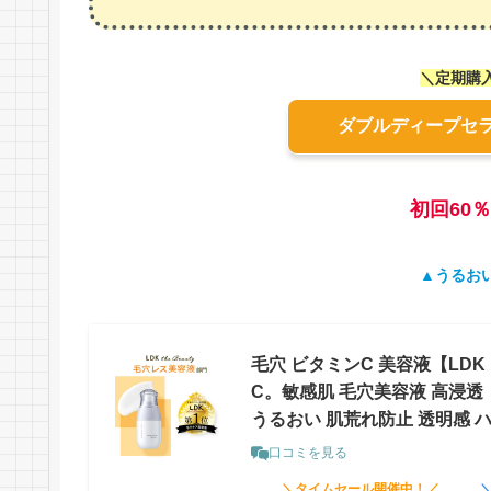
＼定期購
ダブルディープセ
初回60
▲
うるお
毛穴 ビタミンC 美容液【LDK
C。敏感肌 毛穴美容液 高浸透 
うるおい 肌荒れ防止 透明感 
口コミを見る
＼タイムセール開催中！／