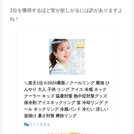
1位を獲得するほど皆が欲しがるには訳がありますよ
ね！
＼楽天1位☆2024最新／クールリング 最強 ひ
んやり 大人 子供 リング アイス 冷感 ネック
クーラー キッズ 猛暑対策 熱中症対策グッズ
保冷剤 アイスネックリング 首 冷却リング ク
ール ネックリング 冷感バンド 冷たい 涼しい
首掛け 暑さ対策 爽快リング
口コミを見る