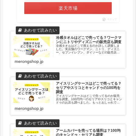
楽天市場
ポチップ
冷感タオルはどこで売ってる？ワークマ
ンにニトリやディズニーの販売店も調査
冷感タオルはどこで買えるのか詳しく調査しま
した。実店舗のワークマン、ニトリ、ディズニ
ー、セブンイレブン、ダイソーなどの販売店を
徹底調査！ネット通販の楽天やAmazonまであな
たにぴったりの冷感タオルを見つけるための内
merongshop.jp
容をまとめました。
アイスリングケースはどこで売ってる？
セリアやスリコとキャンドゥの100均を
調査
アイスリングケースはどこで売ってるのか販売
店を調査。100円均一のセリアやスリコとキャン
ドゥのお店も調べました。もっとおしゃれで多
機能なアイスリングケースが欲しい人はネット
merongshop.jp
通販で買うとより満足度の高い買い物ができま
すよ！
アームカバーを売ってる場所は？100均
のキャンドゥ・セリアも調査