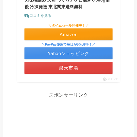
肉味噌詰め 天然 つくりアケビ混ざり500g前
後 冷凍発送 東北関東送料無料
口コミを見る
＼タイムセール開催中！／
Amazon
＼PayPay使用で毎日が5％お得！／
Yahooショッピング
楽天市場
ポチップ
スポンサーリンク