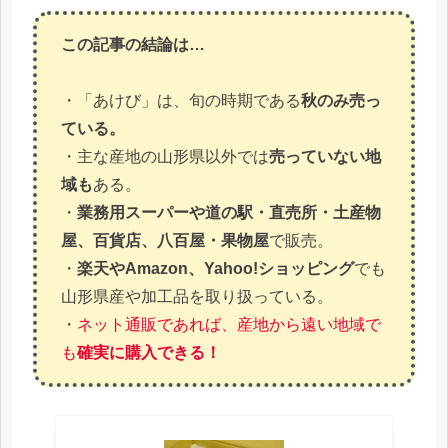
この記事の結論は…
・「あけび」は、旬の時期である
秋のみ売っ
ている。
・主な産地の山形県以外では
売っていない地
域も
ある。
・
業務用スーパーや道の駅・直売所・土産物
屋、百貨店、八百屋・果物屋
で販売。
・
楽天やAmazon、Yahoo!ショッピング
でも
山形県産や加工品を取り扱っている。
・
ネット通販であれば、産地から遠い地域で
も
確実に購入できる！