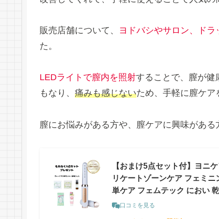
販売店舗について、
ヨドバシやサロン、ドラ
た。
LEDライトで膣内を照射
することで、膣が健
もなり、
痛みも感じない
ため、手軽に膣ケア
膣にお悩みがある方や、膣ケアに興味がある
【おまけ5点セット付】ヨニケア y
リケートゾーンケア フェミニン
単ケア フェムテック におい 
口コミを見る