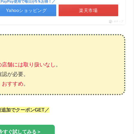
＼PayPay使用で毎日が5％お得！／
Yahooショッピング
楽天市場
ポチップ
の店舗には取り扱いなし
。
確認が必要。
くおすすめ
。
達追加でクーポンGET／
今すぐ試してみる＞