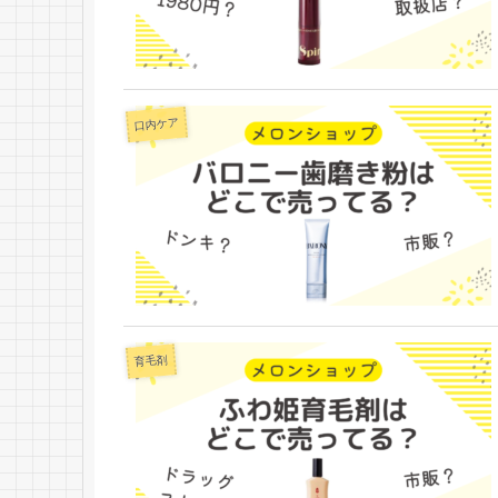
口内ケア
育毛剤