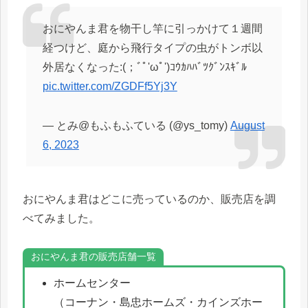
おにやんま君を物干し竿に引っかけて１週間
経つけど、庭から飛行タイプの虫がトンボ以
外居なくなった:(；ﾞﾟ'ωﾟ')ｺｳｶﾊﾊﾞﾂｸﾞﾝｽｷﾞﾙ
pic.twitter.com/ZGDFf5Yj3Y
— とみ@もふもふている (@ys_tomy)
August
6, 2023
おにやんま君はどこに売っているのか、販売店を調
べてみました。
おにやんま君の販売店舗一覧
ホームセンター
（コーナン・島忠ホームズ・カインズホー