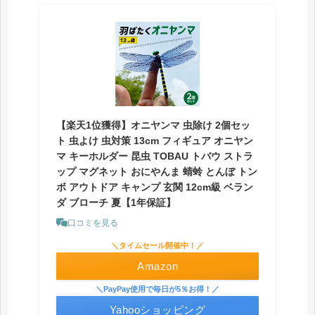
【楽天1位獲得】オニヤンマ 虫除け 2個セッ
ト 虫よけ 虫対策 13cm フィギュア オニヤン
マ キーホルダー 昆虫 TOBAU トバウ ストラ
ップ マグネット おにやんま 蜻蛉 とんぼ トン
ボ アウトドア キャンプ 玄関 12cm級 ベラン
ダ ブローチ 夏【1年保証】
口コミを見る
＼タイムセール開催中！／
Amazon
＼PayPay使用で毎日が5％お得！／
Yahooショッピング