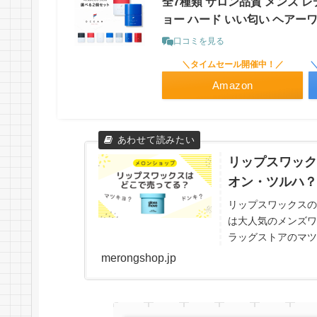
全7種類 サロン品質 メンズ 
ョー ハード いい匂い ヘアーワ
口コミを見る
＼タイムセール開催中！／
Amazon
リップスワック
オン・ツルハ？
リップスワックスの
は大人気のメンズワ
ラッグストアのマツ
天・Amazonも紹
merongshop.jp