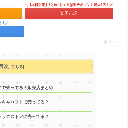
／
＼【本日限定】5と0の付く日は楽天ポイント最大6倍！／
楽天市場
得！／
グ
ポチップ
目次
どこで売ってる？販売店まとめ
ドンキやロフトで売ってる？
ドラッグストアに売ってる？