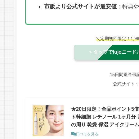
市販より公式サイトが最安値
：特典や
＼定期初回限定！1,
＞タップでlujoニー
15日間返金保
公式サイト：
★20日限定！全品ポイント5倍★
ト幹細胞 レチノール 1ヶ月分 
の周り 乾燥 保湿 アイクリーム
口コミを見る