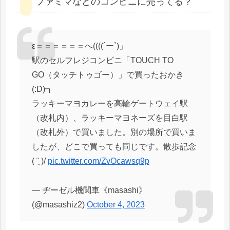
ファミマなどのコンビニに売ってる？
ε＝＝＝＝＝＝へ((((´ー`)」
駅のセルフレジコンビニ「TOUCH TO
GO（タッチトゥゴー）」で買ったおかき
(:D)┓
ラッキーマヨカレーを高輪ゲートウェイ駅
（改札内）、ラッキーマヨネーズを目白駅
（改札外）で買いました。別の場所で買いま
したが、どこで買っても同じです。散歩記念
( ¨̮ )/
pic.twitter.com/ZvOcawsq9p
— ヂーゼル機関車《masashi》
(@masashiz2)
October 4, 2023