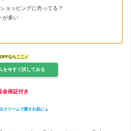
ooショッピングに売ってる？
トが多い
％OFFならここ／
ムを今すぐ試してみる
返金保証付き
白クリームで愛され肌に▲