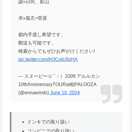
譲»日向、影山
求»孤爪>菅原
都内手渡し希望です。
郵送も可能です。
検索からでもぜひお声がけください!
pic.twitter.com/hOCotU9zHA
— スヌーピーＵ´`・）1009 アルルカン
10thAnniversaryTOURat柏PALOOZA
(@ennawinds)
June 10, 2024
ドンキでの取り扱い
コンビニでの取り扱い