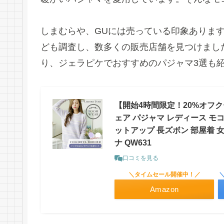
しまむらや、GUには売っている印象ありま
ども調査し、数多くの販売店舗を見つけまし
り、ジェラピケでおすすめのパジャマ3選も
【開始4時間限定！20%オフ
ェア パジャマ レディース モコ
ットアップ 長ズボン 部屋着 女性
ナ QW631
口コミを見る
＼タイムセール開催中！／
Amazon