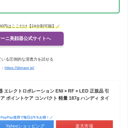
000円はここだけ【24分割可能】／
マーニ美顔器公式サイトへ
ている圧倒的な浸透力を試せる
ト：
https://dimani.jp/
器 エレクトロポレーション ENI × RF × LED 正規品 引
ア ポイントケア コンパクト 軽量 187g ハンディ タイ
＼PayPay使用で毎日が5％お得！／
Yahooショッピング
楽天市場