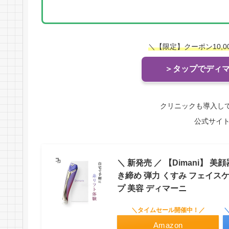
＼【限定】クーポン10,
＞タップでディ
クリニックも導入し
公式サイ
＼ 新発売 ／ 【Dimani】 美顔
き締め 弾力 くすみ フェイスケ
プ 美容 ディマーニ
＼タイムセール開催中！／
Amazon