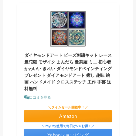
ダイヤモンドアート ビーズ刺繍キット レース
曼陀羅 モザイク まんだら 曼荼羅 ミニ 初心者
かわいい きれい ダイヤモンドペインティング
プレゼント ダイアモンドアート 癒し 趣味 絵
画 ハンドメイド クロスステッチ 工作 手芸 送
料無料
口コミを見る
＼タイムセール開催中！／
Amazon
＼PayPay使用で毎日が5％お得！／
Yahooショッピング